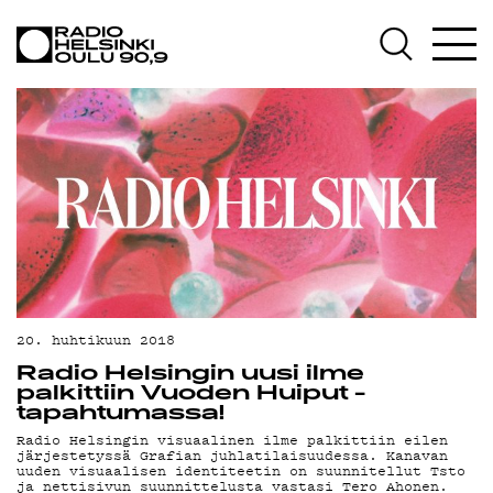
AJANKOHTAISTA
OHJELMAT
TEKIJÄT
ON-DEMAND
PODCAST
MAINOSTA
YHTEYSTIEDOT
20. huhtikuun 2018
G LIVELAB
Radio Helsingin uusi ilme
palkittiin Vuoden Huiput -
YSTÄVÄKLUBI
tapahtumassa!
Radio Helsingin visuaalinen ilme palkittiin eilen
TIETOSUOJA
järjestetyssä Grafian juhlatilaisuudessa. Kanavan
uuden visuaalisen identiteetin on suunnitellut Tsto
ja nettisivun suunnittelusta vastasi Tero Ahonen.