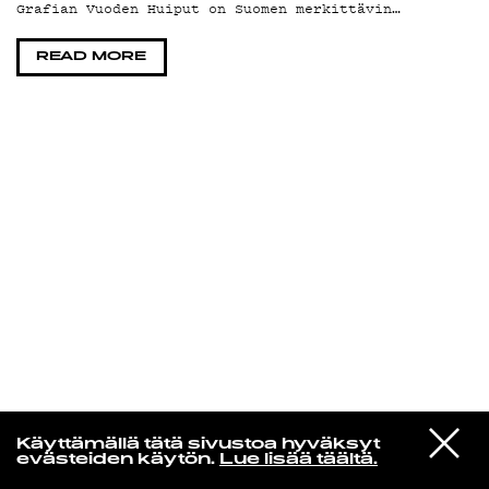
Grafian Vuoden Huiput on Suomen merkittävin…
KIRJAUDU SISÄÄN
READ MORE
Radio Helsingin aamut
VIESTI
Bebel Gilberto
Käyttämällä tätä sivustoa hyväksyt
STUDIOON
August Day Song
evästeiden käytön.
Lue lisää täältä.