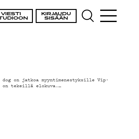
VIESTI
KIRJAUDU
TUDIOON
SISÄÄN
 dog on jatkoa myyntimenestyksille Vip-
 on tekeillä elokuva.…