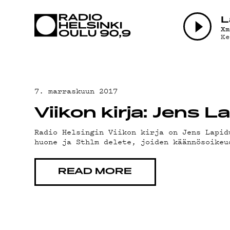
AJANKOHTAI
L
X
Ke
OHJELMAT
TEKIJÄT
7. marraskuun 2017
Viikon kirja: Jens 
ON-DEMAND
Radio Helsingin Viikon kirja on Jens Lapid
huone ja Sthlm delete, joiden käännösoikeu
PODCAST
READ MORE
MAINOSTA