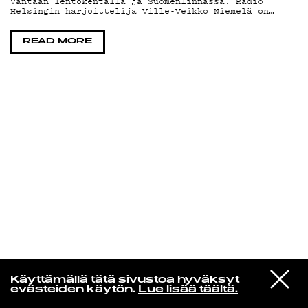
Vantaan lentokentällä ja Suomenlinnassa. Radio
Helsingin harjoittelija Ville-Veikko Niemelä on…
KIRJAUDU SISÄÄN
READ MORE
Yö­mu­siik­kia
VIESTI
Donovan
Käyttämällä tätä sivustoa hyväksyt
STUDIOON
Celeste
evästeiden käytön.
Lue lisää täältä.