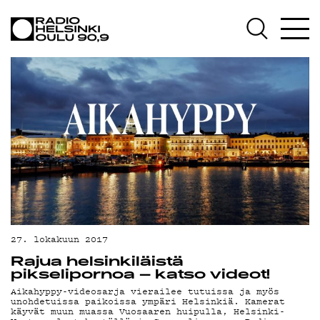
AJANKOHTAISTA
OHJELMAT
TEKIJÄT
ON-DEMAND
PODCAST
MAINOSTA
YHTEYSTIEDOT
G LIVELAB
27. lokakuun 2017
Rajua helsinkiläistä
YSTÄVÄKLUBI
pikselipornoa – katso videot!
Aikahyppy-videosarja vierailee tutuissa ja myös
TIETOSUOJA
unohdetuissa paikoissa ympäri Helsinkiä. Kamerat
käyvät muun muassa Vuosaaren huipulla, Helsinki-