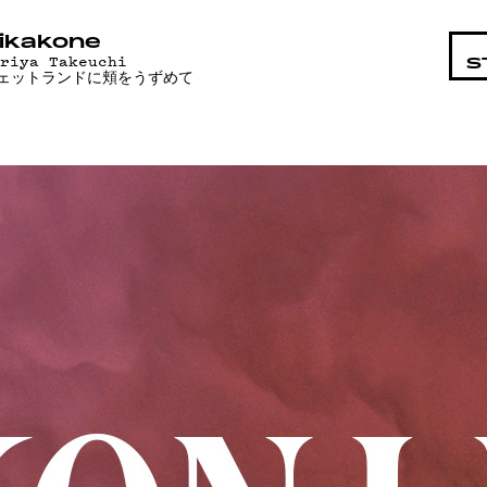
STA
ikakone
ariya Takeuchi
S
ェットランドに頬をうずめて