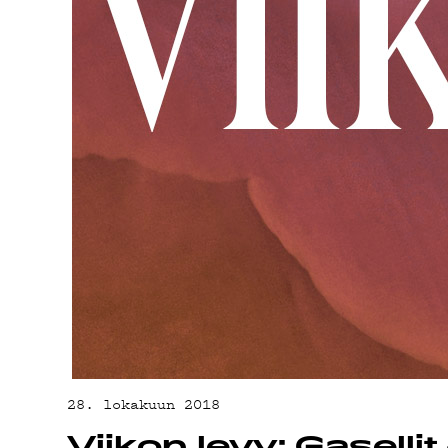
YHTEYSTIED
G LIVELAB
YSTÄVÄKLUBI
TIETOSUOJA
28. lokakuun 2018