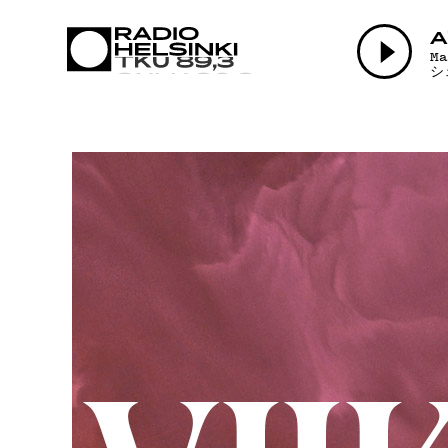
AJANKOHTAI
A
M
シ
OHJELMAT
TEKIJÄT
ON-DEMAND
PODCAST
MAINOSTA