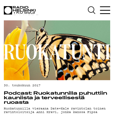
AJANKOHTAISTA
OHJELMAT
TEKIJÄT
ON-DEMAND
PODCAST
MAINOSTA
30. toukokuun 2017
YHTEYSTIEDOT
Podcast: Ruokatunnilla puhuttiin
kauniista ja terveellisestä
G LIVELAB
ruoasta
Ruokatunnilla vieraana Date+Kale ravintolan toinen
ravintoloitsija Anni Kravi, jonka kanssa Pipsa