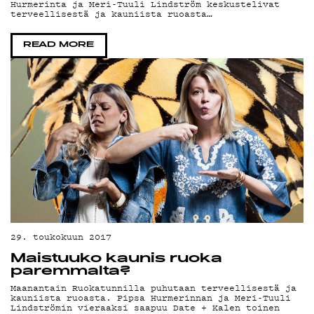
YSTÄVÄKLUBI
Hurmerinta ja Meri-Tuuli Lindström keskustelivat
terveellisestä ja kauniista ruoasta…
TIETOSUOJA
READ MORE
KIRJAUDU SISÄÄN
29. toukokuun 2017
Maistuuko kaunis ruoka
paremmalta?
Maanantain Ruokatunnilla puhutaan terveellisestä ja
kauniista ruoasta. Pipsa Hurmerinnan ja Meri-Tuuli
Lindströmin vieraaksi saapuu Date + Kalen toinen