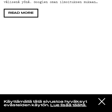
välisenä yönä. Googlen oman ilmoituksen mukaan…
KIRJAUDU SISÄÄN
READ MORE
VIESTI
Rakkaudesta
Käyttämällä tätä sivustoa hyväksyt
STUDIOON
evästeiden käytön.
Lue lisää täältä.