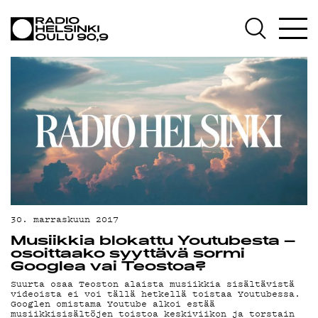
AJANKOHTAISTA
OHJELMAT
TEKIJÄT
ON-DEMAND
PODCAST
MAINOSTA
YHTEYSTIEDOT
30. marraskuun 2017
G LIVELAB
Musiikkia blokattu Youtubesta –
osoittaako syyttävä sormi
YSTÄVÄKLUBI
Googlea vai Teostoa?
Suurta osaa Teoston alaista musiikkia sisältävistä
TIETOSUOJA
videoista ei voi tällä hetkellä toistaa Youtubessa.
Googlen omistama Youtube alkoi estää
musiikkisisältöjen toistoa keskiviikon ja torstain