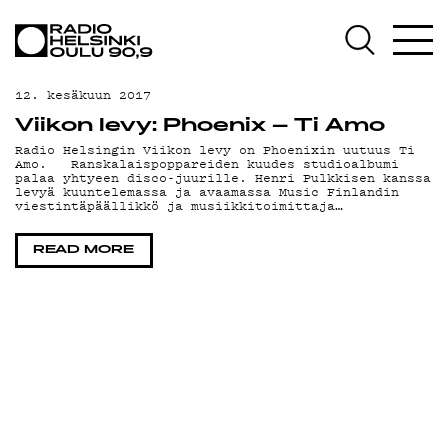
AJANKOHTAISTA
OHJELMAT
12. kesäkuun 2017
TEKIJÄT
Viikon levy: Phoenix – Ti Amo
Radio Helsingin Viikon levy on Phoenixin uutuus Ti
ON-DEMAND
Amo. Ranskalaispoppareiden kuudes studioalbumi
palaa yhtyeen disco-juurille. Henri Pulkkisen kanssa
levyä kuuntelemassa ja avaamassa Music Finlandin
PODCAST
viestintäpäällikkö ja musiikkitoimittaja…
MAINOSTA
READ MORE
YHTEYSTIEDOT
G LIVELAB
YSTÄVÄKLUBI
TIETOSUOJA