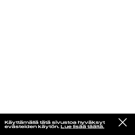
KIRJAUDU SISÄÄN
Espresso martini
VIESTI
Lauryn Hill
Käyttämällä tätä sivustoa hyväksyt
STUDIOON
Forgive Them Father
evästeiden käytön.
Lue lisää täältä.