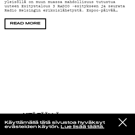
yleisöllä on muun muassa mahdollisuus tutustua
uuteen Esitystalous 3 RADIO -esitykseen ja seurata
Radio Helsingin erikoislähetystä. Espoo-päivää…
KIRJAUDU SISÄÄN
READ MORE
MITÄ TÄÄLLÄ
TAPAHTUU
VIESTI
Midnight Sister
Käyttämällä tätä sivustoa hyväksyt
STUDIOON
Daddy Long Legs
evästeiden käytön.
Lue lisää täältä.