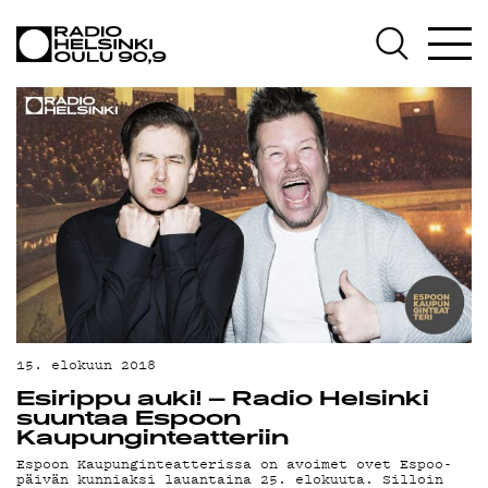
AJANKOHTAISTA
OHJELMAT
TEKIJÄT
ON-DEMAND
PODCAST
MAINOSTA
YHTEYSTIEDOT
G LIVELAB
15. elokuun 2018
Esirippu auki! – Radio Helsinki
YSTÄVÄKLUBI
suuntaa Espoon
Kaupunginteatteriin
TIETOSUOJA
Espoon Kaupunginteatterissa on avoimet ovet Espoo-
päivän kunniaksi lauantaina 25. elokuuta. Silloin