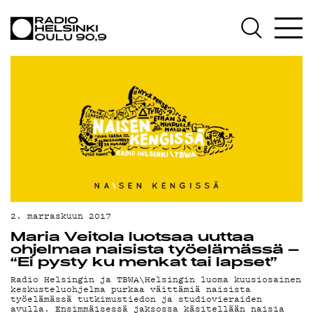
AJANKOHTAISTA
OHJELMAT
TEKIJÄT
ON-DEMAND
PODCAST
MAINOSTA
YHTEYSTIEDOT
2. marraskuun 2017
G LIVELAB
Maria Veitola luotsaa uuttaa
ohjelmaa naisista työelämässä –
YSTÄVÄKLUBI
“Ei pysty ku menkat tai lapset”
Radio Helsingin ja TBWA\Helsingin luoma kuusiosainen
TIETOSUOJA
keskusteluohjelma purkaa väittämiä naisista
työelämässä tutkimustiedon ja studiovieraiden
avulla. Ensimmäisessä jaksossa käsitellään naisia