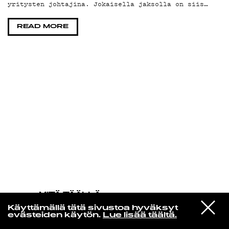
yritysten johtajina. Jokaisella jaksolla on siis…
KIRJAUDU SISÄÄN
READ MORE
MITÄ TÄÄLLÄ
TAPAHTUU
VIESTI
Tame Impala
Käyttämällä tätä sivustoa hyväksyt
STUDIOON
Borderline
evästeiden käytön.
Lue lisää täältä.