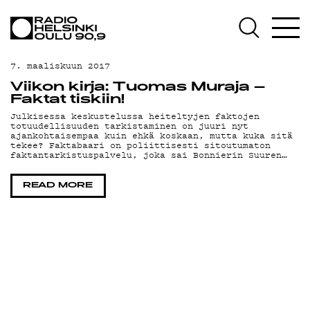
AJANKOHTAISTA
OHJELMAT
7. maaliskuun 2017
TEKIJÄT
Viikon kirja: Tuomas Muraja –
Faktat tiskiin!
ON-DEMAND
Julkisessa keskustelussa heiteltyjen faktojen
totuudellisuuden tarkistaminen on juuri nyt
ajankohtaisempaa kuin ehkä koskaan, mutta kuka sitä
PODCAST
tekee? Faktabaari on poliittisesti sitoutumaton
faktantarkistuspalvelu, joka sai Bonnierin Suuren…
MAINOSTA
READ MORE
YHTEYSTIEDOT
G LIVELAB
YSTÄVÄKLUBI
TIETOSUOJA