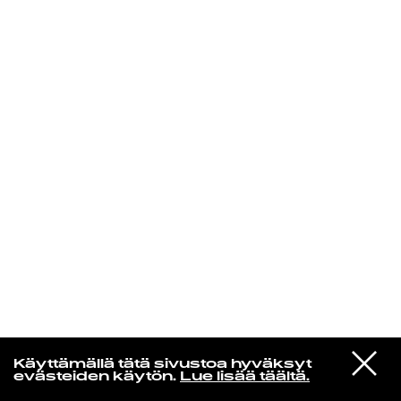
KIRJAUDU SISÄÄN
VIESTI
Norpan maailma
Käyttämällä tätä sivustoa hyväksyt
STUDIOON
evästeiden käytön.
Lue lisää täältä.