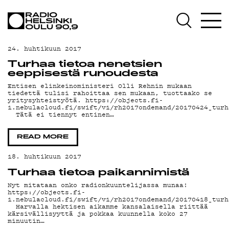
AJANKOHTAISTA
OHJELMAT
24. huhtikuun 2017
TEKIJÄT
Turhaa tietoa nenetsien
eeppisestä runoudesta
ON-DEMAND
Entisen elinkeinoministeri Olli Rehnin mukaan
tiedettä tulisi rahoittaa sen mukaan, tuottaako se
yritysyhteistyötä. https://objects.fi-
PODCAST
1.nebulacloud.fi/swift/v1/rh2017ondemand/20170424_turh
Tätä ei tiennyt entinen…
MAINOSTA
READ MORE
YHTEYSTIEDOT
18. huhtikuun 2017
G LIVELAB
Turhaa tietoa paikannimistä
Nyt mitataan onko radionkuuntelijassa munaa!
YSTÄVÄKLUBI
https://objects.fi-
1.nebulacloud.fi/swift/v1/rh2017ondemand/20170418_turh
Harvalla hektisen aikamme kansalaisella riittää
TIETOSUOJA
kärsivällisyyttä ja pokkaa kuunnella koko 27
minuutin…