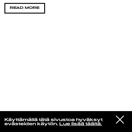
READ MORE
KIRJAUDU SISÄÄN
Edu Kehäkettunen
VIESTI
Glen Hansard
Käyttämällä tätä sivustoa hyväksyt
STUDIOON
Leave a Light
evästeiden käytön.
Lue lisää täältä.