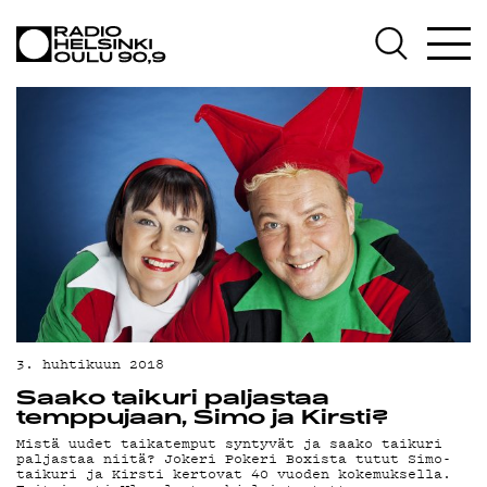
AJANKOHTAISTA
OHJELMAT
TEKIJÄT
ON-DEMAND
PODCAST
MAINOSTA
YHTEYSTIEDOT
G LIVELAB
3. huhtikuun 2018
Saako taikuri paljastaa
YSTÄVÄKLUBI
temppujaan, Simo ja Kirsti?
Mistä uudet taikatemput syntyvät ja saako taikuri
TIETOSUOJA
paljastaa niitä? Jokeri Pokeri Boxista tutut Simo-
taikuri ja Kirsti kertovat 40 vuoden kokemuksella.