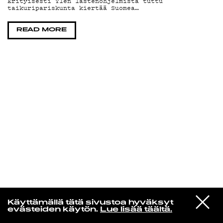
Erityisesti Ylen lastenohjelmista tuttu
taikuripariskunta kiertää Suomea…
KIRJAUDU SISÄÄN
READ MORE
De Räp Radio Show
VIESTI
Mariya Takeuchi
Käyttämällä tätä sivustoa hyväksyt
STUDIOON
シェットランドに頬をうずめて
evästeiden käytön.
Lue lisää täältä.