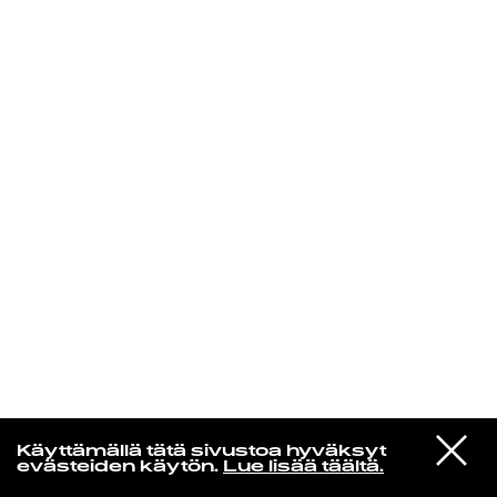
KIRJAUDU SISÄÄN
Yö­mu­siik­kia
VIESTI
Cal Tjader
Käyttämällä tätä sivustoa hyväksyt
STUDIOON
Fried Bananas
evästeiden käytön.
Lue lisää täältä.