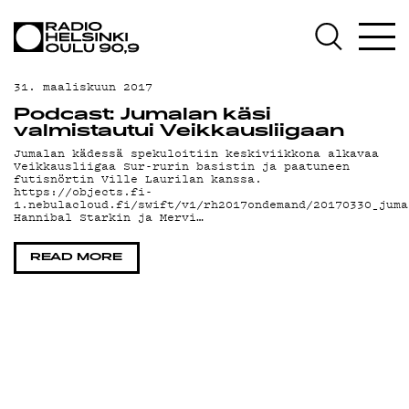
AJANKOHTAISTA
OHJELMAT
31. maaliskuun 2017
TEKIJÄT
Podcast: Jumalan käsi
valmistautui Veikkausliigaan
ON-DEMAND
Jumalan kädessä spekuloitiin keskiviikkona alkavaa
Veikkausliigaa Sur-rurin basistin ja paatuneen
futisnörtin Ville Laurilan kanssa.
PODCAST
https://objects.fi-
1.nebulacloud.fi/swift/v1/rh2017ondemand/20170330_juma
Hannibal Starkin ja Mervi…
MAINOSTA
READ MORE
YHTEYSTIEDOT
G LIVELAB
YSTÄVÄKLUBI
TIETOSUOJA