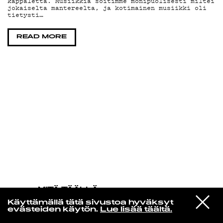
kappaletta. Musiikkia soitimme monipuolisesti miltei
jokaiselta mantereelta, ja kotimainen musiikki oli
tietysti…
KIRJAUDU SISÄÄN
READ MORE
MITÄ TÄÄLLÄ
TAPAHTUU
VIESTI
Yvonne Baker
Käyttämällä tätä sivustoa hyväksyt
STUDIOON
You Didn't Say A Word
evästeiden käytön.
Lue lisää täältä.