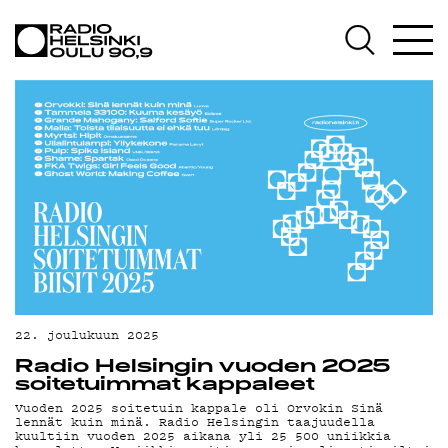
AJANKOHTAISTA
OHJELMAT
TEKIJÄT
ON-DEMAND
PODCAST
MAINOSTA
YHTEYSTIEDOT
G LIVELAB
22. joulukuun 2025
Radio Helsingin vuoden 2025
YSTÄVÄKLUBI
soitetuimmat kappaleet
Vuoden 2025 soitetuin kappale oli Orvokin Sinä
TIETOSUOJA
lennät kuin minä. Radio Helsingin taajuudella
kuultiin vuoden 2025 aikana yli 25 500 uniikkia