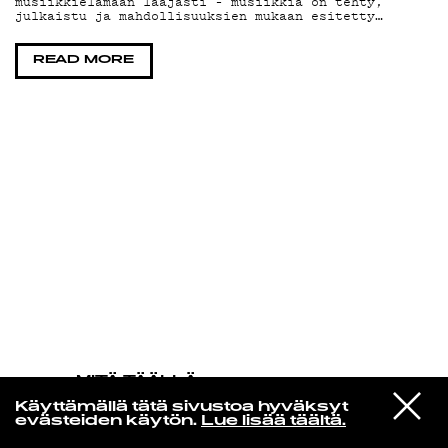
musiikkielämään laajasti – musiikkia on tehty,
julkaistu ja mahdollisuuksien mukaan esitetty…
KIRJAUDU SISÄÄN
READ MORE
MITÄ TÄÄLLÄ
TAPAHTUU
VIESTI
Lil Yachty
Käyttämällä tätä sivustoa hyväksyt
STUDIOON
WE SAW THE SUN!
evästeiden käytön.
Lue lisää täältä.