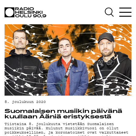
AJANKOHTAISTA
OHJELMAT
TEKIJÄT
ON-DEMAND
PODCAST
MAINOSTA
YHTEYSTIEDOT
G LIVELAB
8. joulukuun 2020
Suomalaisen musiikin päivänä
YSTÄVÄKLUBI
kuullaan Ääniä eristyksestä
Tiistaina 8. joulukuuta vietetään Suomalaisen
TIETOSUOJA
musiikin päivää. Kulunut musiikkivuosi on ollut
poikkeuksellinen, ja koronatoimet ovat vaikuttaneet