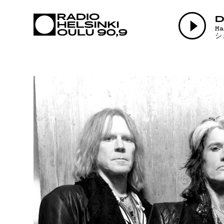
AJANKOHTAI
D
M
シ
OHJELMAT
TEKIJÄT
ON-DEMAND
PODCAST
MAINOSTA