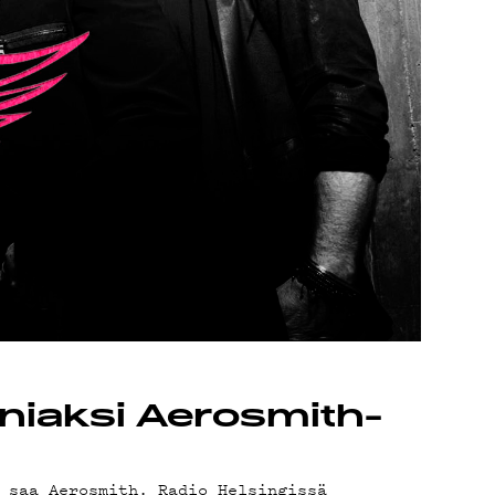
niaksi Aerosmith-
 saa Aerosmith. Radio Helsingissä