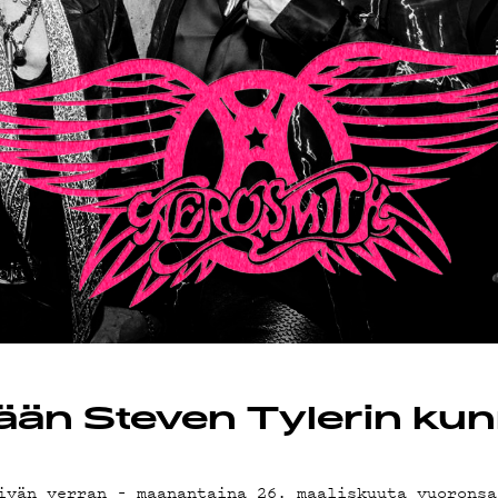
OT
ään Steven Tylerin kun
ivän verran – maanantaina 26. maaliskuuta vuoronsa