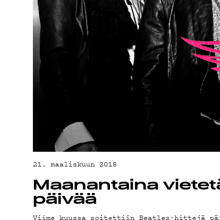
YHTEYSTIED
G LIVELAB
YSTÄVÄKLUBI
TIETOSUOJA
21. maaliskuun 2018
Maanantaina vietet
päivää
Viime kuussa soitettiin Beatles-hittejä pä