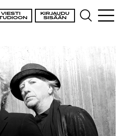
VIESTI
KIRJAUDU
TUDIOON
SISÄÄN