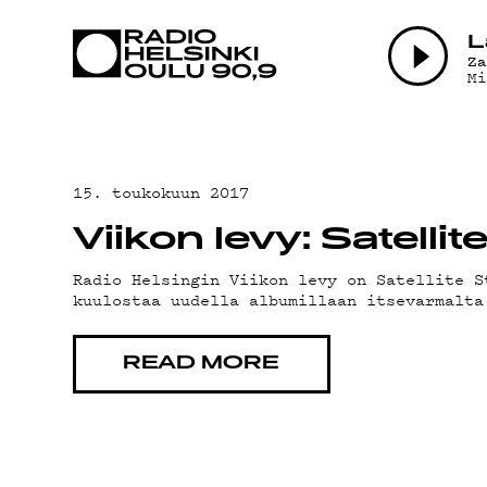
AJANKOHTAI
L
Z
M
OHJELMAT
TEKIJÄT
15. toukokuun 2017
Viikon levy: Satelli
ON-DEMAND
Radio Helsingin Viikon levy on Satellite S
kuulostaa uudella albumillaan itsevarmalta
PODCAST
READ MORE
MAINOSTA