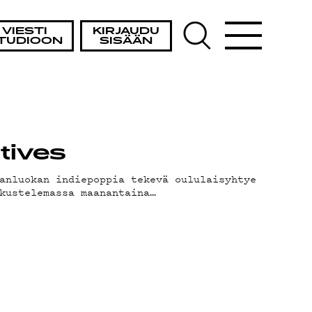
VIESTI
KIRJAUDU
TUDIOON
SISÄÄN
ctives
anluokan indiepoppia tekevä oululaisyhtye
kustelemassa maanantaina…