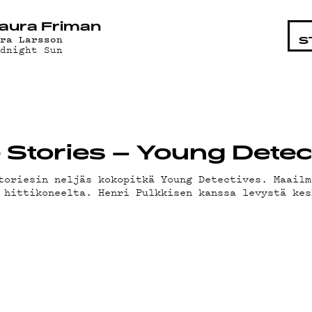
STA
aura Friman
ara Larsson
S
idnight Sun
te Stories – Young Dete
toriesin neljäs kokopitkä Young Detectives. Maailm
 hittikoneelta. Henri Pulkkisen kanssa levystä kes