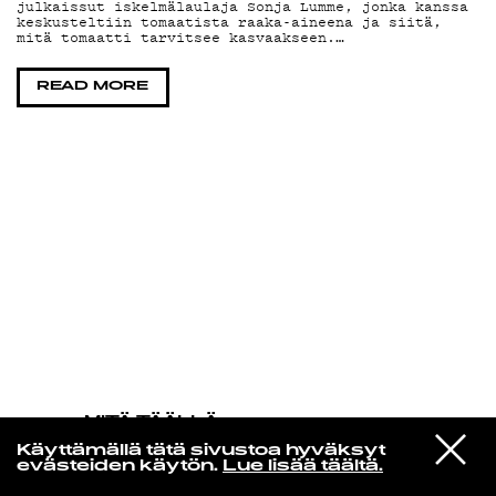
julkaissut iskelmälaulaja Sonja Lumme, jonka kanssa
keskusteltiin tomaatista raaka-aineena ja siitä,
mitä tomaatti tarvitsee kasvaakseen.…
KIRJAUDU SISÄÄN
READ MORE
MITÄ TÄÄLLÄ
TAPAHTUU
VIESTI
Nas
Käyttämällä tätä sivustoa hyväksyt
STUDIOON
Street Dreams
evästeiden käytön.
Lue lisää täältä.