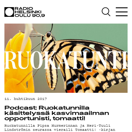
AJANKOHTAISTA
OHJELMAT
TEKIJÄT
ON-DEMAND
PODCAST
MAINOSTA
YHTEYSTIEDOT
G LIVELAB
11. huhtikuun 2017
Podcast: Ruokatunnilla
YSTÄVÄKLUBI
käsittelyssä kasvimaailman
opportunisti, tomaatti!
TIETOSUOJA
Ruokatunnilla Pipsa Hurmerinnan ja Meri-Tuuli
Lindströmin seurassa vieraili Tomaatti! -kirjan