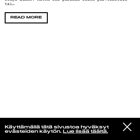
tai…
KIRJAUDU SISÄÄN
READ MORE
VIESTI
Laura Friman
Käyttämällä tätä sivustoa hyväksyt
STUDIOON
evästeiden käytön.
Lue lisää täältä.