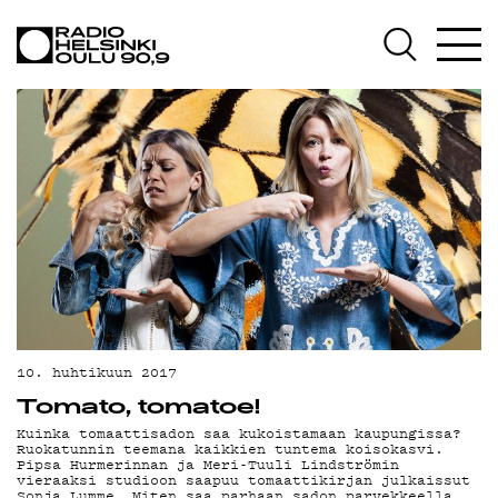
AJANKOHTAISTA
OHJELMAT
TEKIJÄT
ON-DEMAND
PODCAST
MAINOSTA
YHTEYSTIEDOT
G LIVELAB
10. huhtikuun 2017
Tomato, tomatoe!
YSTÄVÄKLUBI
Kuinka tomaattisadon saa kukoistamaan kaupungissa?
Ruokatunnin teemana kaikkien tuntema koisokasvi.
TIETOSUOJA
Pipsa Hurmerinnan ja Meri-Tuuli Lindströmin
vieraaksi studioon saapuu tomaattikirjan julkaissut
Sonja Lumme. Miten saa parhaan sadon parvekkeella