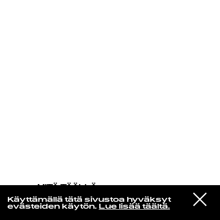
KIRJAUDU SISÄÄN
MITÄ TÄÄLLÄ
TAPAHTUU
VIESTI
Efterklang
Käyttämällä tätä sivustoa hyväksyt
STUDIOON
Balancing Stones
evästeiden käytön.
Lue lisää täältä.