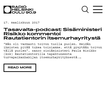
AJANKOHTAISTA
OHJELMAT
17. maaliskuun 2017
TEKIJÄT
Tasavalta-podcast: Sisäministeri
Risikko kommentoi
ON-DEMAND
Rautatientorin itsemurhayritystä
”Hän oli varmasti toivon tuolla puolen. Meidän
ihmisten pitää tukea toisiamme, että pysytään toivon
PODCAST
tällä puolen”, sanoo sisiäministeri Paula Risikko
(kok) Rautatientorilla tapahtuneesta
turvapaikanhakijan itsemurhayrityksestä.…
MAINOSTA
YHTEYSTIEDOT
READ MORE
G LIVELAB
YSTÄVÄKLUBI
TIETOSUOJA