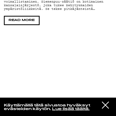
voimallistaminen. Siemenpuu-säätiö on kotimainen
kansalaisjärjestö, joka tukee kehitysmaiden
ympäristöliikkeitä. Se tekee pitkäjänteistä…
KIRJAUDU SISÄÄN
READ MORE
Yö­mu­siik­kia
VIESTI
Daft Punk
Käyttämällä tätä sivustoa hyväksyt
STUDIOON
Motherboard
evästeiden käytön.
Lue lisää täältä.