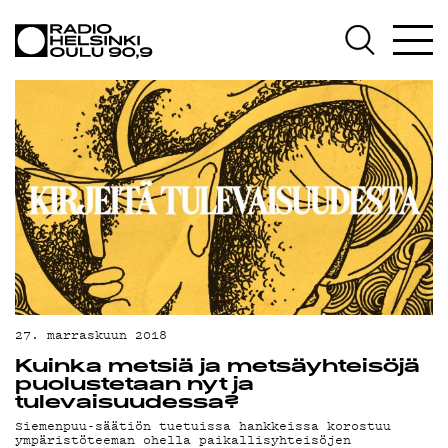
AJANKOHTAISTA
OHJELMAT
TEKIJÄT
ON-DEMAND
PODCAST
MAINOSTA
YHTEYSTIEDOT
G LIVELAB
27. marraskuun 2018
Kuinka metsiä ja metsäyhteisöjä
YSTÄVÄKLUBI
puolustetaan nyt ja
tulevaisuudessa?
TIETOSUOJA
Siemenpuu-säätiön tuetuissa hankkeissa korostuu
ympäristöteeman ohella paikallisyhteisöjen