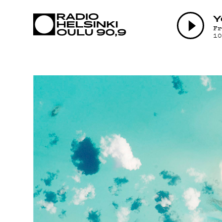
AJANKOHTAI
Y
F
1
OHJELMAT
TEKIJÄT
ON-DEMAND
PODCAST
MAINOSTA