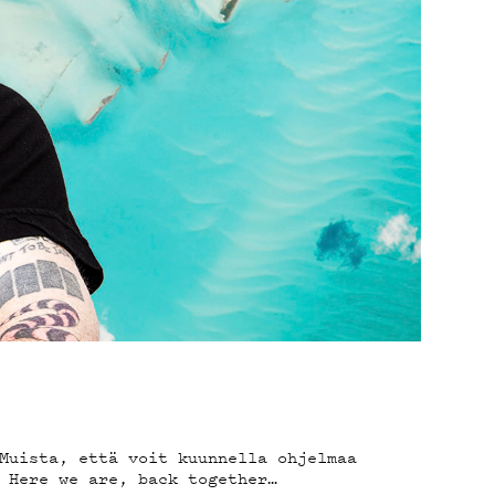
Muista, että voit kuunnella ohjelmaa
 Here we are, back together…