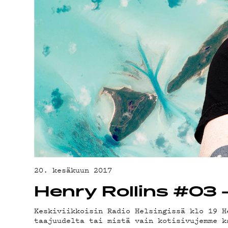
YHTEYSTIED
G LIVELAB
YSTÄVÄKLUBI
TIETOSUOJA
20. kesäkuun 2017
Henry Rollins #03
Keskiviikkoisin Radio Helsingissä klo 19 H
taajuudelta tai mistä vain kotisivujemme k