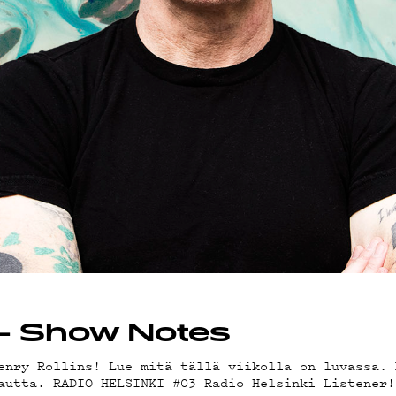
OT
 – Show Notes
enry Rollins! Lue mitä tällä viikolla on luvassa. 
autta. RADIO HELSINKI #03 Radio Helsinki Listener!