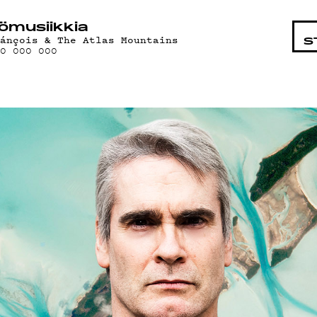
STA
ö­mu­siik­kia
ránçois & The Atlas Mountains
S
00 000 000