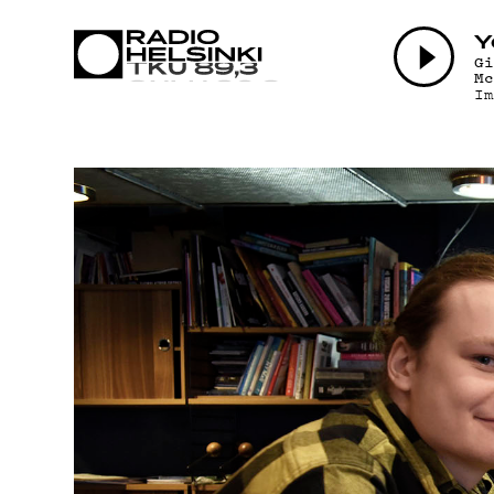
AJANKOHTAI
Y
G
M
I
OHJELMAT
TEKIJÄT
ON-DEMAND
PODCAST
MAINOSTA