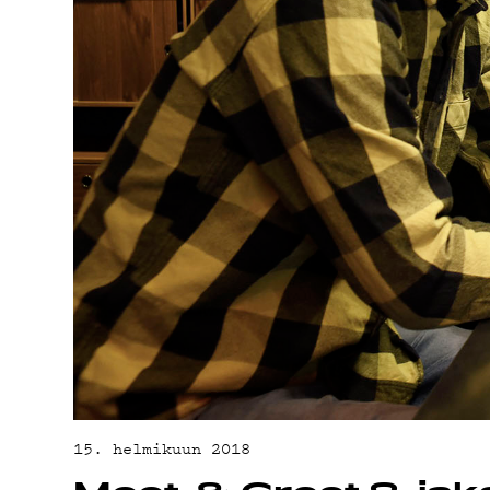
YHTEYSTIED
G LIVELAB
YSTÄVÄKLUB
TIETOSUOJA
15. helmikuun 2018