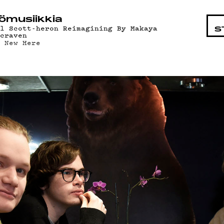
STA
ö­mu­siik­kia
il Scott-heron Reimagining By Makaya
S
ccraven
m New Here