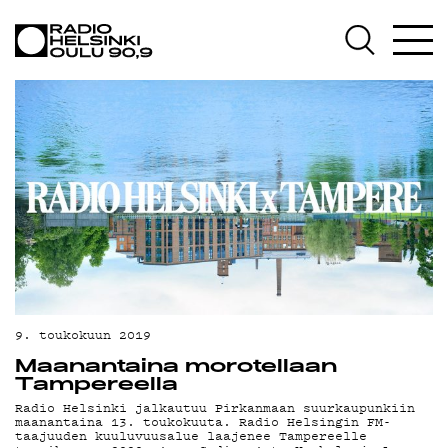
AJANKOHTAISTA
OHJELMAT
TEKIJÄT
ON-DEMAND
PODCAST
MAINOSTA
YHTEYSTIEDOT
G LIVELAB
9. toukokuun 2019
Maanantaina morotellaan
YSTÄVÄKLUBI
Tampereella
Radio Helsinki jalkautuu Pirkanmaan suurkaupunkiin
TIETOSUOJA
maanantaina 13. toukokuuta. Radio Helsingin FM-
taajuuden kuuluvuusalue laajenee Tampereelle