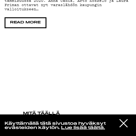
tammikuussa 2020. Anna Cadia, Arto Koskelo ja Laura
Friman ottavat nyt varaslähdön kaupungin
valloitukseen…
KIRJAUDU SISÄÄN
READ MORE
MITÄ TÄÄLLÄ
TAPAHTUU
VIESTI
Evgueni Galperine & Sergei
Käyttämällä tätä sivustoa hyväksyt
STUDIOON
Nakariakov
evästeiden käytön.
Lue lisää täältä.
After The Storm