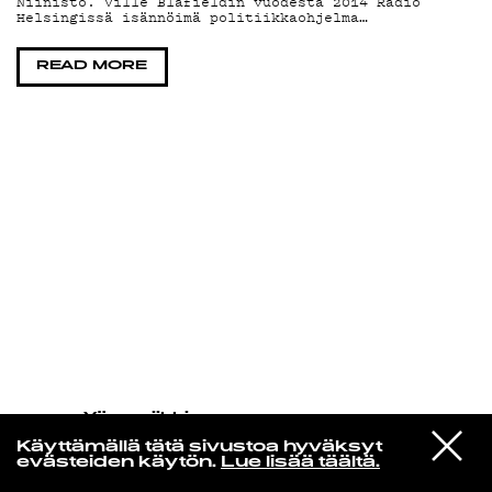
Niinistö. Ville Blåfieldin vuodesta 2014 Radio
Helsingissä isännöimä politiikkaohjelma…
KIRJAUDU SISÄÄN
READ MORE
Yö­mu­siik­kia
Tylympi Kohtalo
VIESTI
Musta Kreivi – Niin On Yö
Käyttämällä tätä sivustoa hyväksyt
STUDIOON
(Remastered)
evästeiden käytön.
Lue lisää täältä.