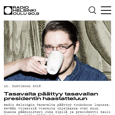
AJANKOHTAISTA
OHJELMAT
TEKIJÄT
ON-DEMAND
PODCAST
MAINOSTA
YHTEYSTIEDOT
G LIVELAB
12. huhtikuun 2018
Tasavalta päättyy tasavallan
YSTÄVÄKLUBI
presidentin haastatteluun
Radio Helsingin Tasavalta päättyy toukokuun lopussa.
TIETOSUOJA
Kevään viimeisiä vieraita ohjelmassa ovat muun
muassa pääministeri Juha Sipilä ja presidentti Sauli