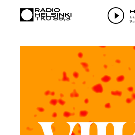
AJANKOHTAI
H
L
V
OHJELMAT
TEKIJÄT
ON-DEMAND
PODCAST
MAINOSTA