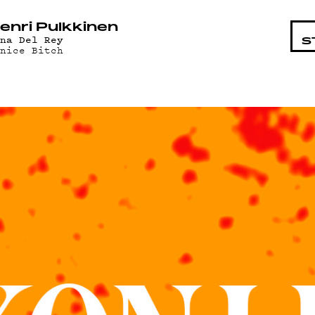
STA
enri Pulkkinen
ana Del Rey
S
enice Bitch