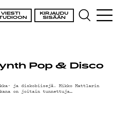
VIESTI
KIRJAUDU
TUDIOON
SISÄÄN
 Synth Pop & Disco
kka- ja diskobiisejä. Mikko Mattlarin
kana on joitain tunnettuja…