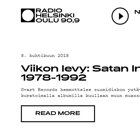
AJANKOHTAI
N
OHJELMAT
TEKIJÄT
8. huhtikuun 2018
Viikon levy: Satan 
ON-DEMAND
1978-1992
Svart Records hemmottelee suomidiskon ystä
kuratoimalla albumilla kuullaan muun muass
PODCAST
READ MORE
MAINOSTA