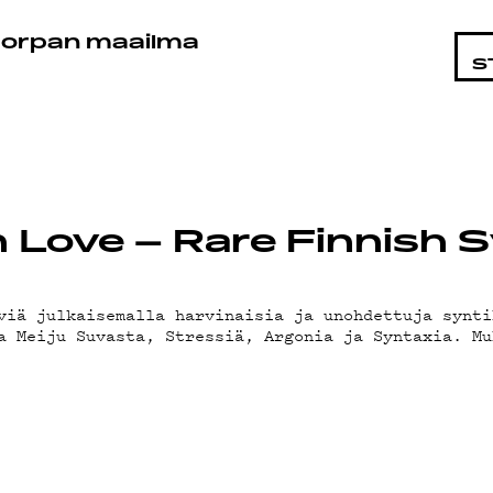
STA
orpan maailma
S
In Love – Rare Finnish
viä julkaisemalla harvinaisia ja unohdettuja synti
a Meiju Suvasta, Stressiä, Argonia ja Syntaxia. Mu