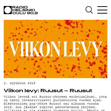
AJANKOHTAISTA
OHJELMAT
TEKIJÄT
ON-DEMAND
PODCAST
MAINOSTA
YHTEYSTIEDOT
G LIVELAB
2. syyskuun 2018
Viikon levy: Ruusut – Ruusut
YSTÄVÄKLUBI
Viikon levynä soi Ruusut-yhtyeen esikoisalbumi, jota
on tehty intensiivisesti puolentoista vuoden ajan.
TIETOSUOJA
Elektroninen pop-yhtye Ruusut sai alkunsa vuonna
2016, kun jäsenet sopivat perustavansa yhtyeen,
jollaista ei ole aiemmin Suomessa kuultu. Bändin on…