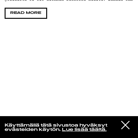
KIRJAUDU SISÄÄN
READ MORE
Jazz kiinnostaa
VIESTI
Florence Adooni
Käyttämällä tätä sivustoa hyväksyt
STUDIOON
Mam Pe'ela Su'ure
evästeiden käytön.
Lue lisää täältä.