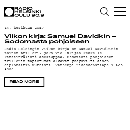
AJANKOHTAISTA
OHJELMAT
13. kesäkuun 2017
TEKIJÄT
Viikon kirja: Samuel Davidkin –
Sodomasta pohjoiseen
ON-DEMAND
Radio Helsingin Viikon kirja on Samuel Davidkinin
toinen trilleri, joka vie lukijan keskelle
kansainvälistä asekauppaa. Sodomasta pohjoiseen -
PODCAST
trillerin tapahtumat alkavat yhdysvaltalaisen
diplomaatin murhasta. Vanhempi rikoskonstaapeli Leo
Asko…
MAINOSTA
READ MORE
YHTEYSTIEDOT
G LIVELAB
YSTÄVÄKLUBI
TIETOSUOJA