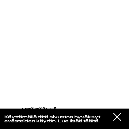
KIRJAUDU SISÄÄN
MITÄ TÄÄLLÄ
TAPAHTUU
VIESTI
Ruusut
Käyttämällä tätä sivustoa hyväksyt
STUDIOON
God Mode
evästeiden käytön.
Lue lisää täältä.