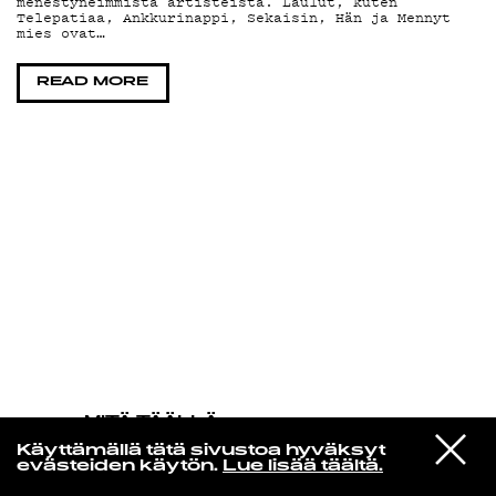
menestyneimmistä artisteista. Laulut, kuten
Telepatiaa, Ankkurinappi, Sekaisin, Hän ja Mennyt
mies ovat…
KIRJAUDU SISÄÄN
READ MORE
MITÄ TÄÄLLÄ
TAPAHTUU
VIESTI
Ahmed Malek
Käyttämällä tätä sivustoa hyväksyt
STUDIOON
Tape 19.11
evästeiden käytön.
Lue lisää täältä.