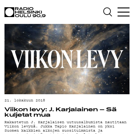
AJANKOHTAISTA
OHJELMAT
TEKIJÄT
ON-DEMAND
PODCAST
MAINOSTA
YHTEYSTIEDOT
G LIVELAB
21. lokakuun 2018
Viikon levy: J. Karjalainen – Sä
YSTÄVÄKLUBI
kuljetat mua
Rakastetun J. Karjalaisen uutuusalbumista nautitaan
TIETOSUOJA
Viikon levynä. Jukka Tapio Karjalainen on yksi
Suomen kaikkien aikojen suosituimmista ja