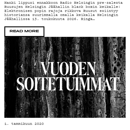
YHTEYST
Hanki lippusi ennakkoon Radio Helsingin pre-salesta
Ruusujen Helsingin Jäähallin black boxin keikalle!
Elektronisen popin rajoja rikkova Ruusut esiintyy
historiansa suurimmalla omalla keikalla Helsingin
G
Jäähallissa 13. toukokuuta 2026. Ringa…
READ MORE
LIVELAB
YSTÄVÄK
1. tammikuun 2020