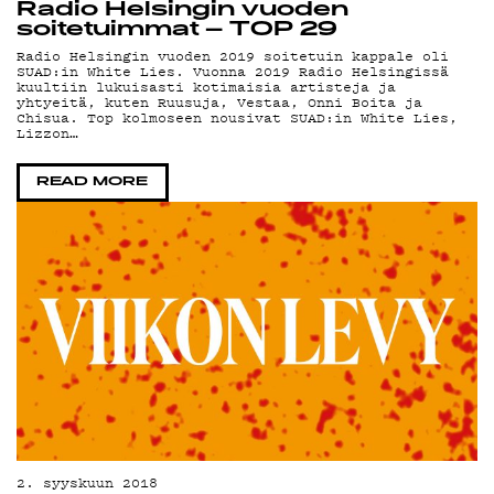
TIETOSU
Radio Helsingin vuoden
soitetuimmat – TOP 29
Radio Helsingin vuoden 2019 soitetuin kappale oli
SUAD:in White Lies. Vuonna 2019 Radio Helsingissä
kuultiin lukuisasti kotimaisia artisteja ja
yhtyeitä, kuten Ruusuja, Vestaa, Onni Boita ja
KIRJAUDU SISÄÄN
Chisua. Top kolmoseen nousivat SUAD:in White Lies,
Lizzon…
READ MORE
2. syyskuun 2018