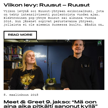
Viikon levy: Ruusut – Ruusut
Viikon levynä soi Ruusut-yhtyeen esikoisalbumi, jota
on tehty intensiivisesti puolentoista vuoden ajan.
Elektroninen pop-yhtye Ruusut sai alkunsa vuonna
2016, kun jäsenet sopivat perustavansa yhtyeen,
jollaista ei ole aiemmin Suomessa kuultu. Bändin on…
READ MORE
8. maaliskuun 2018
Meet & Greet 9. jakso: “Mä oon
aina aika pitkälti sanonut kyllä”