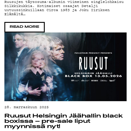
Ruusujen täysosuma-albumin viimeinen singlelohkaisu
Silkkikukkia. Kotimaiset osaajat Detalji
DEMAND
uutuussinkuillaan Circa 1983 ja Joku Iiriksen
Elämältä…
READ MORE
PODCAS
MAINOST
28. marraskuun 2025
Ruusut Helsingin Jäähallin black
boxissa – pre-sale liput
myynnissä nyt!