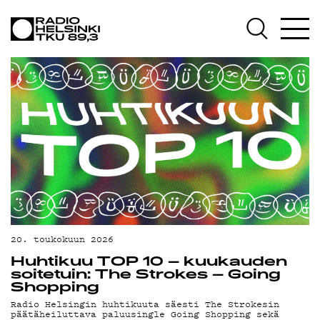
AJANKOH
OHJELM
TEKIJÄT
20. toukokuun 2026
Huhtikuu TOP 10 – kuukauden
ON-
soitetuin: The Strokes – Going
Shopping
Radio Helsingin huhtikuuta säesti The Strokesin
päätäheiluttava paluusingle Going Shopping sekä