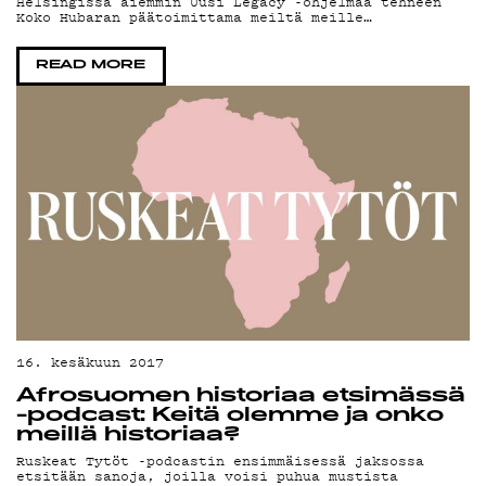
YSTÄVÄKLUBI
Helsingissä aiemmin Uusi Legacy -ohjelmaa tehneen
Koko Hubaran päätoimittama meiltä meille…
TIETOSUOJA
READ MORE
KIRJAUDU SISÄÄN
16. kesäkuun 2017
Afrosuomen historiaa etsimässä
-podcast: Keitä olemme ja onko
meillä historiaa?
Ruskeat Tytöt -podcastin ensimmäisessä jaksossa
etsitään sanoja, joilla voisi puhua mustista