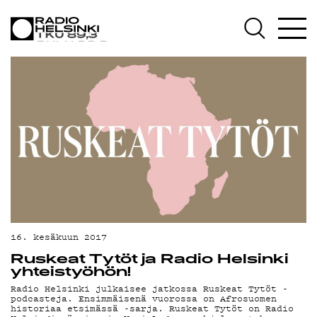
AJANKOHTAISTA
OHJELMAT
TEKIJÄT
ON-DEMAND
PODCAST
MAINOSTA
16. kesäkuun 2017
YHTEYSTIEDOT
Ruskeat Tytöt ja Radio Helsinki
yhteistyöhön!
G LIVELAB
Radio Helsinki julkaisee jatkossa Ruskeat Tytöt -
podcasteja. Ensimmäisenä vuorossa on Afrosuomen
historiaa etsimässä -sarja. Ruskeat Tytöt on Radio