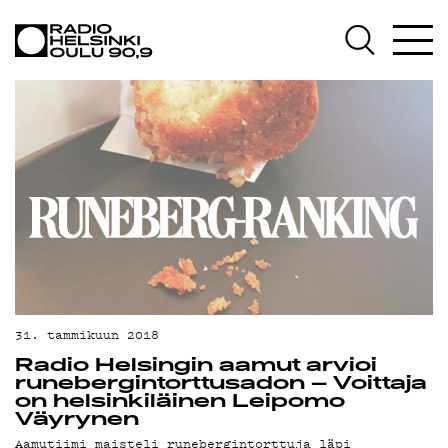
AJANKOHTAISTA
OHJELMAT
TEKIJÄT
ON-DEMAND
PODCAST
MAINOSTA
YHTEYSTIEDOT
G LIVELAB
31. tammikuun 2018
Radio Helsingin aamut arvioi
YSTÄVÄKLUBI
runebergintorttusadon – Voittaja
on helsinkiläinen Leipomo
TIETOSUOJA
Väyrynen
Aamutiimi maisteli runebergintorttuja läpi