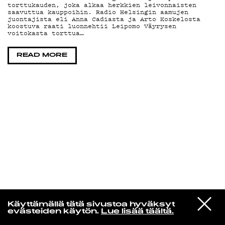
torttukauden, joka alkaa herkkien leivonnaisten
saavuttua kauppoihin. Radio Helsingin aamujen
juontajista eli Anna Cadiasta ja Arto Koskelosta
KIRJAUDU SISÄÄN
koostuva raati luonnehtii Leipomo Väyrysen
voitokasta torttua…
READ MORE
Niklas Aaltio
VIESTI
Chromatics
Käyttämällä tätä sivustoa hyväksyt
STUDIOON
Kill for Love
evästeiden käytön.
Lue lisää täältä.