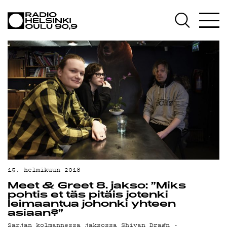
AJANKOHTAISTA
OHJELMAT
TEKIJÄT
ON-DEMAND
PODCAST
MAINOSTA
YHTEYSTIEDOT
G LIVELAB
15. helmikuun 2018
Meet & Greet 8. jakso: ”Miks
YSTÄVÄKLUBI
pohtis et täs pitäis jotenki
leimaantua johonki yhteen
TIETOSUOJA
asiaan?”
Sarjan kolmannessa jaksossa Shivan Dragn -