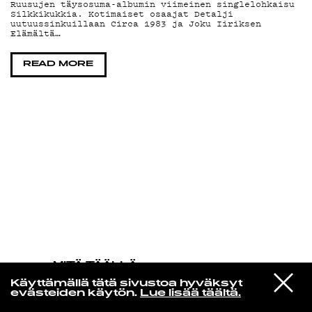
Ruusujen täysosuma-albumin viimeinen singlelohkaisu
Silkkikukkia. Kotimaiset osaajat Detalji
uutuussinkuillaan Circa 1983 ja Joku Iiriksen
KIRJAUDU SISÄÄN
Elämältä…
READ MORE
MITÄ TÄÄLLÄ
TAPAHTUU
VIESTI
Florence Adooni
Käyttämällä tätä sivustoa hyväksyt
STUDIOON
Mam Pe'ela Su'ure
evästeiden käytön.
Lue lisää täältä.