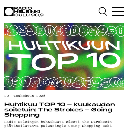
AJANKOHTAISTA
OHJELMAT
TEKIJÄT
ON-DEMAND
PODCAST
MAINOSTA
YHTEYSTIEDOT
G LIVELAB
20. toukokuun 2026
Huhtikuu TOP 10 – kuukauden
YSTÄVÄKLUBI
soitetuin: The Strokes – Going
Shopping
TIETOSUOJA
Radio Helsingin huhtikuuta säesti The Strokesin
päätäheiluttava paluusingle Going Shopping sekä