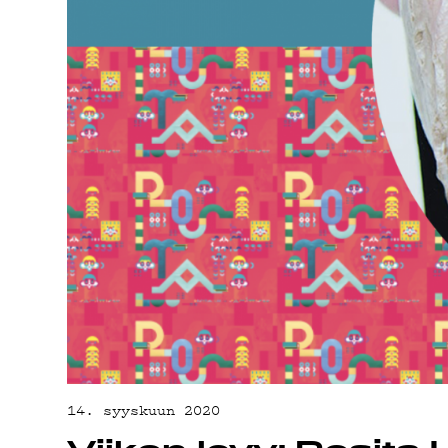
YHTEYSTIED
G LIVELAB
YSTÄVÄKLUBI
TIETOSUOJA
14. syyskuun 2020