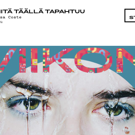
STA
ITÄ TÄÄLLÄ TAPAHTUU
osa Coste
S
uu