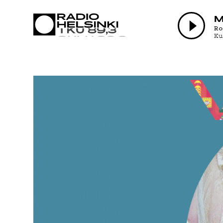
AJANKOHTAI
M
R
K
OHJELMAT
TEKIJÄT
ON-DEMAND
PODCAST
MAINOSTA