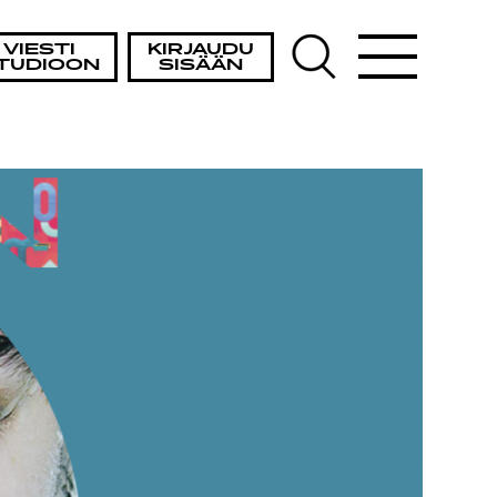
VIESTI
KIRJAUDU
TUDIOON
SISÄÄN