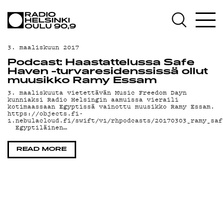
AJANKOHTAISTA
OHJELMAT
3. maaliskuun 2017
TEKIJÄT
Podcast: Haastattelussa Safe
Haven -turvaresidenssissä ollut
ON-DEMAND
muusikko Ramy Essam
3. maaliskuuta vietettävän Music Freedom Dayn
kunniaksi Radio Helsingin aamuissa vieraili
PODCAST
kotimaassaan Egyptissä vainottu muusikko Ramy Essam.
https://objects.fi-
1.nebulacloud.fi/swift/v1/rhpodcasts/20170303_ramy_saf
MAINOSTA
Egyptiläinen…
YHTEYSTIEDOT
READ MORE
G LIVELAB
YSTÄVÄKLUBI
TIETOSUOJA