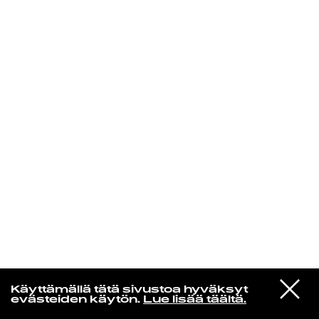
KIRJAUDU SISÄÄN
Aikakone
VIESTI
Mariya Takeuchi
Käyttämällä tätä sivustoa hyväksyt
STUDIOON
シェットランドに頬をうずめて
evästeiden käytön.
Lue lisää täältä.