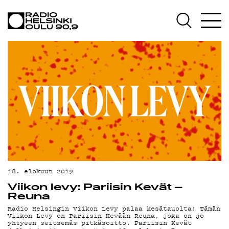
AJANKOHTAISTA
OHJELMAT
TEKIJÄT
ON-DEMAND
PODCAST
MAINOSTA
YHTEYSTIEDOT
G LIVELAB
18. elokuun 2019
Viikon levy: Pariisin Kevät –
YSTÄVÄKLUBI
Reuna
Radio Helsingin Viikon Levy palaa kesätauolta! Tämän
TIETOSUOJA
Viikon Levy on Pariisin Kevään Reuna, joka on jo
yhtyeen seitsemäs pitkäsoitto. Pariisin Kevät