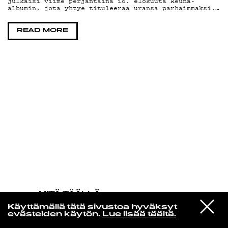
julkaisi viime perjantaina 16. elokuuta Reuna-
albumin, jota yhtye tituleeraa uransa parhaimmaksi.…
KIRJAUDU SISÄÄN
READ MORE
MITÄ TÄÄLLÄ
TAPAHTUU
VIESTI
Quavo x Lana Del Rey
Käyttämällä tätä sivustoa hyväksyt
STUDIOON
Tough
evästeiden käytön.
Lue lisää täältä.