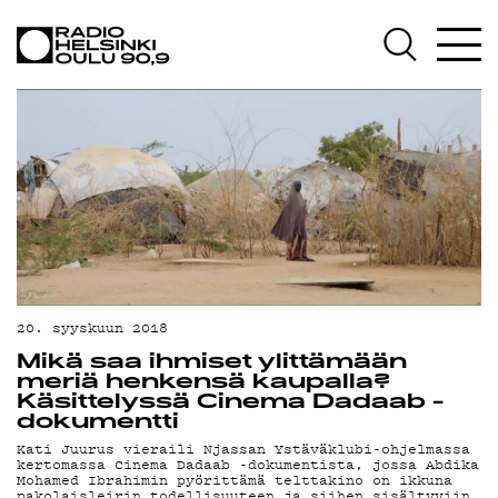
AJANKOHTAISTA
OHJELMAT
TEKIJÄT
ON-DEMAND
PODCAST
MAINOSTA
YHTEYSTIEDOT
20. syyskuun 2018
Mikä saa ihmiset ylittämään
G LIVELAB
meriä henkensä kaupalla?
Käsittelyssä Cinema Dadaab -
YSTÄVÄKLUBI
dokumentti
Kati Juurus vieraili Njassan Ystäväklubi-ohjelmassa
TIETOSUOJA
kertomassa Cinema Dadaab -dokumentista, jossa Abdika
Mohamed Ibrahimin pyörittämä telttakino on ikkuna
pakolaisleirin todellisuuteen ja siihen sisältyviin