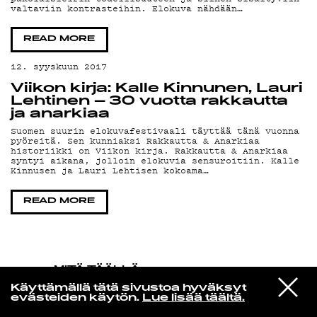
valtaviin kontrasteihin. Elokuva nähdään…
KIRJAUDU SISÄÄN
READ MORE
12. syyskuun 2017
Viikon kirja: Kalle Kinnunen, Lauri
Lehtinen – 30 vuotta rakkautta
ja anarkiaa
Suomen suurin elokuvafestivaali täyttää tänä vuonna
pyöreitä. Sen kunniaksi Rakkautta & Anarkiaa
historiikki on Viikon kirja. Rakkautta & Anarkiaa
syntyi aikana, jolloin elokuvia sensuroitiin. Kalle
Kinnusen ja Lauri Lehtisen kokoama…
READ MORE
MITÄ TÄÄLLÄ
TAPAHTUU
VIESTI
Arctic Monkeys
Käyttämällä tätä sivustoa hyväksyt
STUDIOON
Batphone
evästeiden käytön.
Lue lisää täältä.