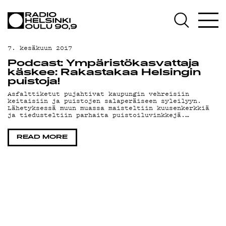
AJANKOHTAISTA
OHJELMAT
7. kesäkuun 2017
TEKIJÄT
Podcast: Ympäristökasvattaja
käskee: Rakastakaa Helsingin
ON-DEMAND
puistoja!
Asfalttiketut pujahtivat kaupungin vehreisiin
keitaisiin ja puistojen salaperäiseen syleilyyn.
PODCAST
Lähetyksessä muun muassa maisteltiin kuusenkerkkiä
ja tiedusteltiin parhaita puistoiluvinkkejä.…
MAINOSTA
READ MORE
YHTEYSTIEDOT
G LIVELAB
YSTÄVÄKLUBI
TIETOSUOJA