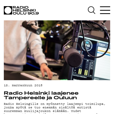
AJANKOHTAISTA
OHJELMAT
TEKIJÄT
ON-DEMAND
PODCAST
MAINOSTA
YHTEYSTIEDOT
G LIVELAB
15. marraskuun 2018
Radio Helsinki laajenee
YSTÄVÄKLUBI
Tampereelle ja Ouluun
Radio Helsingille on myönnetty laajempi toimilupa,
TIETOSUOJA
jonka myötä se tuo enemmän sisältöä entistä
suuremman kuulijajoukon elämään. Uudet