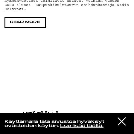
kymmenvuotiset toimiluvat astuvat voimaan vuoden
2020 alussa. Kaupunkikulttuurin soihdunkantaja Radio
Helsinki…
KIRJAUDU SISÄÄN
READ MORE
MITÄ TÄÄLLÄ
TAPAHTUU
VIESTI
LCD Soundsystem
Käyttämällä tätä sivustoa hyväksyt
STUDIOON
You Wanted a Hit
evästeiden käytön.
Lue lisää täältä.