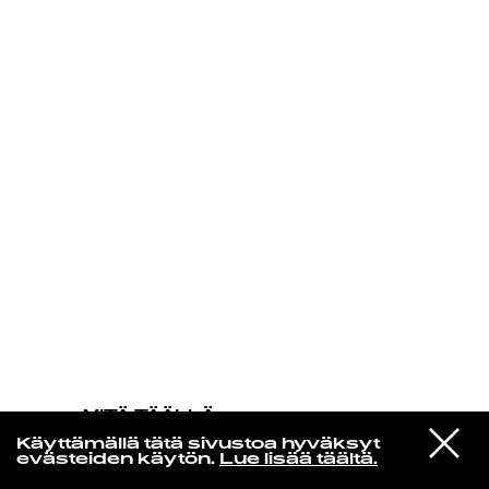
KIRJAUDU SISÄÄN
MITÄ TÄÄLLÄ
TAPAHTUU
VIESTI
Joose Keskitalo
Käyttämällä tätä sivustoa hyväksyt
STUDIOON
St. Augustine
evästeiden käytön.
Lue lisää täältä.