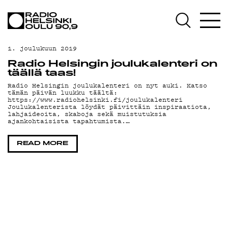
AJANKOHTAISTA
OHJELMAT
1. joulukuun 2019
TEKIJÄT
Radio Helsingin joulukalenteri on
täällä taas!
ON-DEMAND
Radio Helsingin joulukalenteri on nyt auki. Katso
tämän päivän luukku täältä:
https://www.radiohelsinki.fi/joulukalenteri
PODCAST
Joulukalenterista löydät päivittäin inspiraatiota,
lahjaideoita, skaboja sekä muistutuksia
ajankohtaisista tapahtumista.…
MAINOSTA
READ MORE
YHTEYSTIEDOT
G LIVELAB
YSTÄVÄKLUBI
TIETOSUOJA