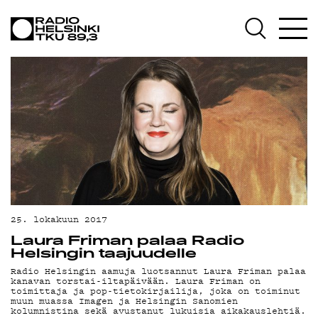
AJANKOHTAISTA
OHJELMAT
TEKIJÄT
ON-DEMAND
PODCAST
25. lokakuun 2017
Laura Friman palaa Radio
MAINOSTA
Helsingin taajuudelle
Radio Helsingin aamuja luotsannut Laura Friman palaa
kanavan torstai-iltapäivään. Laura Friman on
toimittaja ja pop-tietokirjailija, joka on toiminut
muun muassa Imagen ja Helsingin Sanomien
kolumnistina sekä avustanut lukuisia aikakauslehtiä.