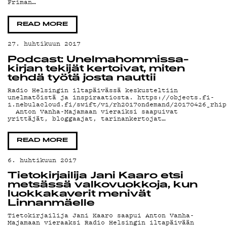
YHTEYSTIEDOT
Friman…
G LIVELAB
READ MORE
27. huhtikuun 2017
YSTÄVÄKLUBI
Podcast: Unelmahommissa-
kirjan tekijät kertoivat, miten
tehdä työtä josta nauttii
TIETOSUOJA
Radio Helsingin iltapäivässä keskusteltiin
unelmatöistä ja inspiraatiosta. https://objects.fi-
1.nebulacloud.fi/swift/v1/rh2017ondemand/20170426_rhip
Anton Vanha-Majamaan vieraiksi saapuivat
yrittäjät, bloggaajat, tarinankertojat…
KIRJAUDU SISÄÄN
READ MORE
6. huhtikuun 2017
Tietokirjailija Jani Kaaro etsi
metsässä valkovuokkoja, kun
luokkakaverit menivät
Linnanmäelle
Tietokirjailija Jani Kaaro saapui Anton Vanha-
Majamaan vieraaksi Radio Helsingin iltapäivään