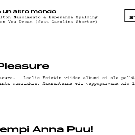
STA
n un altro mondo
ilton Nascimento & Esperanza Spalding
S
hen You Dream (feat Carolina Shorter)
 Pleasure
easure. Leslie Feistin viides albumi ei ole pelkä
inta musiikkia. Maanantaina eli vappupäivänä klo 1
sempi Anna Puu!