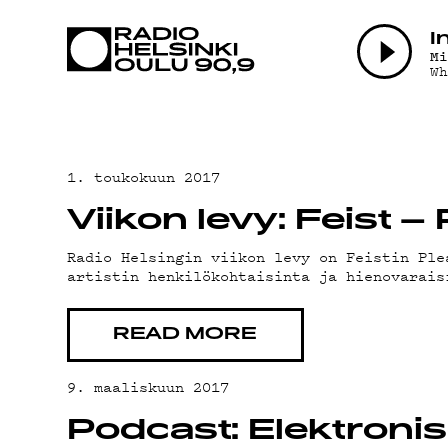
AJANKOHTAI
I
M
W
OHJELMAT
TEKIJÄT
1. toukokuun 2017
Viikon levy: Feist –
ON-DEMAND
Radio Helsingin viikon levy on Feistin Pl
artistin henkilökohtaisinta ja hienovarais
PODCAST
READ MORE
MAINOSTA
9. maaliskuun 2017
Podcast: Elektroni