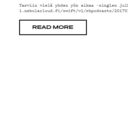
YHTEYSTIED
Tarviin vielä yhden yön aikaa -singlen jul
1.nebulacloud.fi/swift/v1/rhpodcasts/20170
G LIVELAB
READ MORE
YSTÄVÄKLUBI
TIETOSUOJA