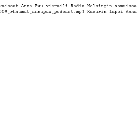
OT
kaissut Anna Puu vieraili Radio Helsingin aamuissa
309_rhaamut_annapuu_podcast.mp3 Kasarin lapsi Anna