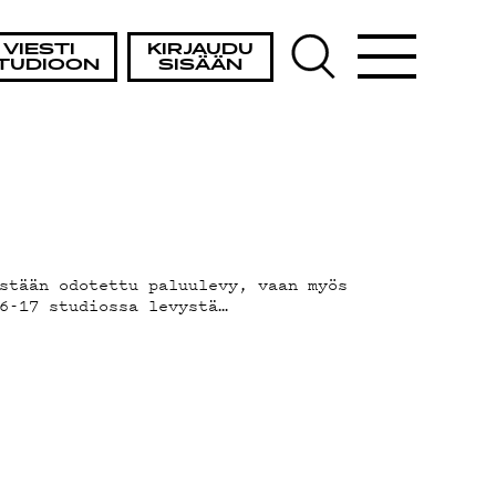
VIESTI
KIRJAUDU
TUDIOON
SISÄÄN
stään odotettu paluulevy, vaan myös
6-17 studiossa levystä…