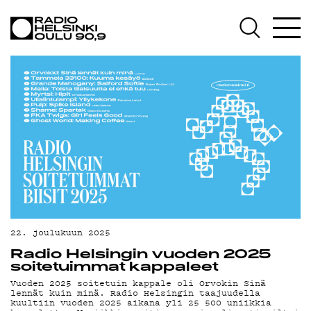
AJANKOHTAISTA
OHJELMAT
TEKIJÄT
ON-DEMAND
PODCAST
MAINOSTA
YHTEYSTIEDOT
G LIVELAB
22. joulukuun 2025
Radio Helsingin vuoden 2025
YSTÄVÄKLUBI
soitetuimmat kappaleet
Vuoden 2025 soitetuin kappale oli Orvokin Sinä
TIETOSUOJA
lennät kuin minä. Radio Helsingin taajuudella
kuultiin vuoden 2025 aikana yli 25 500 uniikkia