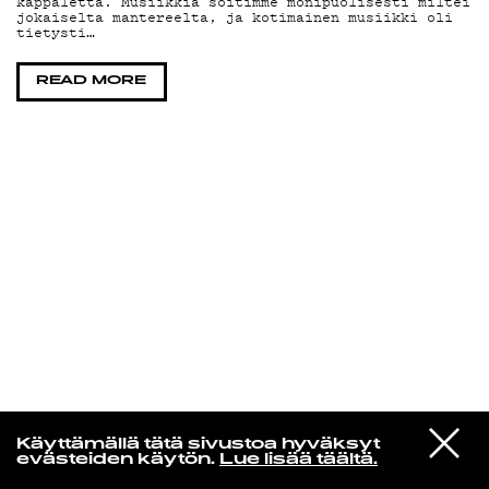
kappaletta. Musiikkia soitimme monipuolisesti miltei
jokaiselta mantereelta, ja kotimainen musiikki oli
tietysti…
KIRJAUDU SISÄÄN
READ MORE
Radio Helsingin aamut
VIESTI
Hulda Huima
Käyttämällä tätä sivustoa hyväksyt
STUDIOON
Siivet tuleen
evästeiden käytön.
Lue lisää täältä.