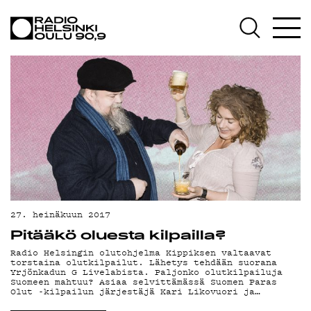
AJANKOHTAISTA
OHJELMAT
TEKIJÄT
ON-DEMAND
PODCAST
MAINOSTA
YHTEYSTIEDOT
27. heinäkuun 2017
G LIVELAB
Pitääkö oluesta kilpailla?
Radio Helsingin olutohjelma Kippiksen valtaavat
YSTÄVÄKLUBI
torstaina olutkilpailut. Lähetys tehdään suorana
Yrjönkadun G Livelabista. Paljonko olutkilpailuja
Suomeen mahtuu? Asiaa selvittämässä Suomen Paras
TIETOSUOJA
Olut -kilpailun järjestäjä Kari Likovuori ja…