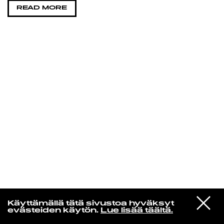
READ MORE
KIRJAUDU SISÄÄN
In un altro mondo
VIESTI
Everything But the Girl
Käyttämällä tätä sivustoa hyväksyt
STUDIOON
We Walk The Same Line
evästeiden käytön.
Lue lisää täältä.