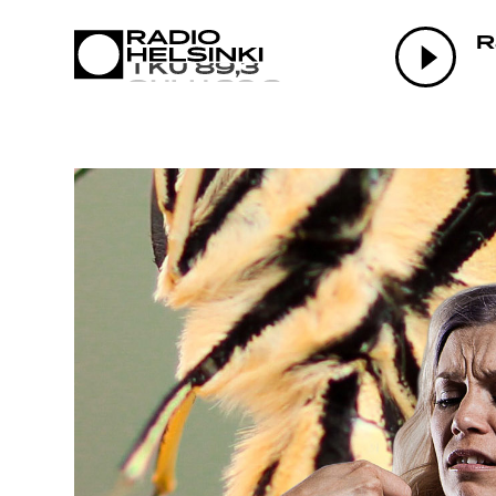
AJANKOHTAI
R
OHJELMAT
TEKIJÄT
ON-DEMAND
PODCAST
MAINOSTA