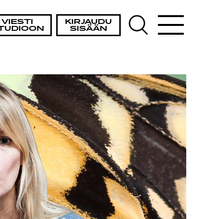
VIESTI
KIRJAUDU
TUDIOON
SISÄÄN