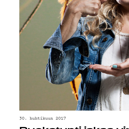
YHTEYSTIED
G LIVELAB
YSTÄVÄKLUBI
TIETOSUOJA
30. huhtikuun 2017