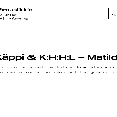
STA
ö­mu­siik­kia
he Shins
S
irl Inform Me
Käppi & K:H:H:L – Matil
ta, joka on vahvasti muodostanut hänen albumiensa 
aa musiikkiaan ja ilmaisuaan tyylillä, joka sijoit