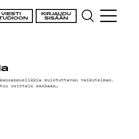
VIESTI
KIRJAUDU
TUDIOON
SISÄÄN
da
kansanmusiikkia muistuttavan vaikutelman.
tuu osittain raskaan…