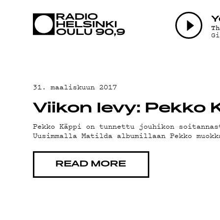
AJANKOHTAI
Y
T
G
OHJELMAT
TEKIJÄT
31. maaliskuun 2017
Viikon levy: Pekko 
ON-DEMAND
Pekko Käppi on tunnettu jouhikon soitannas
Uusimmalla Matilda albumillaan Pekko muokk
PODCAST
READ MORE
MAINOSTA