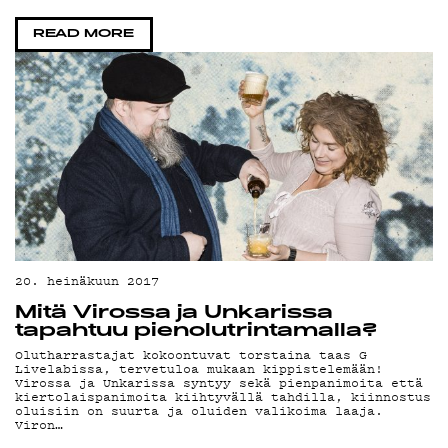
TIETOSUOJA
READ MORE
KIRJAUDU SISÄÄN
20. heinäkuun 2017
Mitä Virossa ja Unkarissa
tapahtuu pienolutrintamalla?
Olutharrastajat kokoontuvat torstaina taas G
Livelabissa, tervetuloa mukaan kippistelemään!
Virossa ja Unkarissa syntyy sekä pienpanimoita että
kiertolaispanimoita kiihtyvällä tahdilla, kiinnostus
oluisiin on suurta ja oluiden valikoima laaja.
Viron…