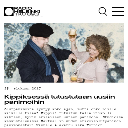
AJANKOHTAISTA
OHJELMAT
TEKIJÄT
ON-DEMAND
PODCAST
MAINOSTA
23. elokuun 2017
YHTEYSTIEDOT
Kippiksessä tutustutaan uusiin
panimoihin
G LIVELAB
Olutpanimoita syntyy koko ajan, mutta onko niille
kaikille tilaa? Kippis! tutustuu tällä viikolla
kahteen, hyvin erilaiseen uuteen panimoon. Studiossa
YSTÄVÄKLUBI
keskustelemassa Hartwallin uuden erikoisolutpanimon
panimomestari Hannele Alakarhu sekä Tornion…