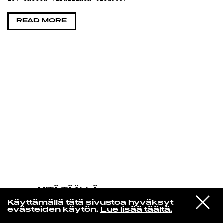
KIRJAUDU SISÄÄN
READ MORE
MITÄ TÄÄLLÄ
TAPAHTUU
VIESTI
Anna Calvi
Käyttämällä tätä sivustoa hyväksyt
STUDIOON
I'll Be Your Man
evästeiden käytön.
Lue lisää täältä.