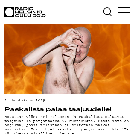
AJANKOHTAISTA
OHJELMAT
TEKIJÄT
ON-DEMAND
PODCAST
MAINOSTA
YHTEYSTIEDOT
G LIVELAB
1. huhtikuun 2019
Paskalista palaa taajuudelle!
YSTÄVÄKLUBI
Noustaas ylös! Ari Peltonen ja Paskalista palaavat
taajuudelle perjantaina 5. huhtikuuta. Paskalista on
TIETOSUOJA
ohjelma, jossa mölistään ja soitetaan paskaa
musiikkia. Uusi ohjelma-aika on perjantaisin klo 17-
18. Ohessa virallinen tiedote.